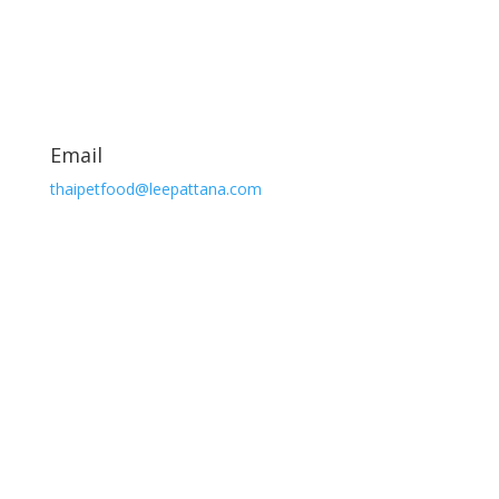
Email
thaipetfood@leepattana.com
MaoMao อาหารแมวมาวมาว