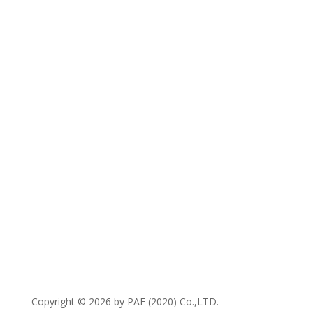
@thaipetfood
Petto & MaoMao
Petto & MaoMao
Copyright © 2026 by PAF (2020) Co.,LTD.