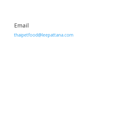
Email
thaipetfood@leepattana.com
MaoMao อาหารแมวมาวมาว
อาหารสุนัข Petto Brand