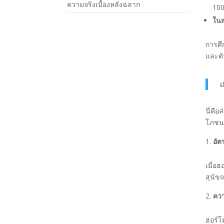
ความจริงเบื้องหลังฉลาก
10
ในสุ
การศ
และตั
เ
นี่คือ
โภชนา
อั
เมื่อ
สุนั
ควา
ฮอร์โ