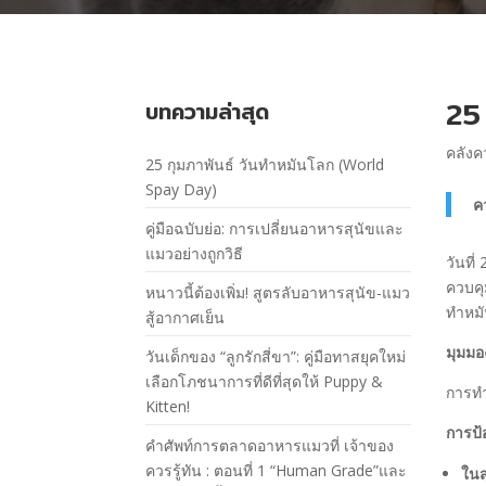
25
บทความล่าสุด
คลังค
25 กุมภาพันธ์ วันทำหมันโลก (World
Spay Day)
ค
คู่มือฉบับย่อ: การเปลี่ยนอาหารสุนัขและ
แมวอย่างถูกวิธี
วันที
ควบคุ
หนาวนี้ต้องเพิ่ม! สูตรลับอาหารสุนัข-แมว
ทำหม
สู้อากาศเย็น
มุมมอ
วันเด็กของ “ลูกรักสี่ขา”: คู่มือทาสยุคใหม่
เลือกโภชนาการที่ดีที่สุดให้ Puppy &
การทำ
Kitten!
การป้
คำศัพท์การตลาดอาหารแมวที่ เจ้าของ
ควรรู้ทัน : ตอนที่ 1 “Human Grade”และ
ในส