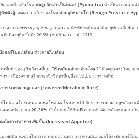
0% และป้องกันโรค
มดลูกอักเสบเป็นหนอง (Pyometra)
ซึ่งเป็นภาวะฉุกเฉิน
นัขตัวผู้:
ลดความเสี่ยงของโรค
ต่อมลูกหมากโต (Benign Prostatic Hyp
ึกษาจาก
University of Georgia
พบว่าสุนัขที่ทำหมันแล้วมีอายุขัยเฉลี่ยยืนยาว
วเมียมีอายุยืนขึ้นถึง 26.3% (Hoffman et al., 2013
มื่อฮอร์โมนเปลี่ยน ร่างกายก็เปลี่ยน
ส่วนที่เจ้าของสุนัขกังวลที่สุด:
“
ทำหมันแล้วจะอ้วนไหม?”
คำตอบทางวิทยาศาส
การ เนื่องจากกลไกทางสรีรวิทยาที่เปลี่ยนไป 2 ประการหลัก:
ตราการเผาผลาญลดลง (Lowered Metabolic Rate)
ฮอร์โมนเอสโตรเจนและเทสโทสเตอโรนหายไป อัตราการเผาผลาญพลังงานพื้น
ขจะลดลงประมาณ
20-30%
ดังนั้นหากให้กินปริมาณเท่าเดิม พลังงานส่วนเกิ
มต้องการอาหารเพิ่มขึ้น (Increased Appetite)
มนเพศมีส่วนช่วยในการควบคุมความหิว การทำหมันส่งผลให้ระดับฮอร์โมน “เ