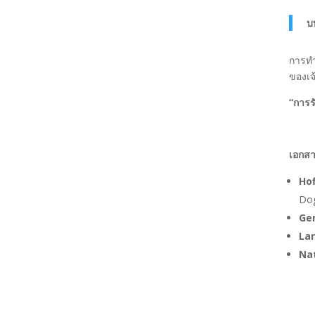
บ
การทำ
ของเ
“
การร
เอกสา
Hof
Do
Ger
Lar
Nat