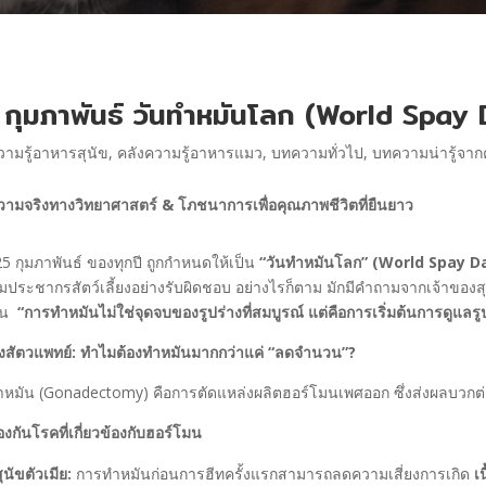
 กุมภาพันธ์ วันทำหมันโลก (World Spay
วามรู้อาหารสุนัข
,
คลังความรู้อาหารแมว
,
บทความทั่วไป
,
บทความน่ารู้จา
วามจริงทางวิทยาศาสตร์
&
โภชนาการเพื่อคุณภาพชีวิตที่ยืนยาว
่ 25 กุมภาพันธ์ ของทุกปี ถูกกำหนดให้เป็น
“
วันทำหมันโลก” (World Spay D
มประชากรสัตว์เลี้ยงอย่างรับผิดชอบ อย่างไรก็ตาม มักมีคำถามจากเจ้าของส
ัน
“การทำหมันไม่ใช่จุดจบของรูปร่างที่สมบูรณ์ แต่คือการเริ่มต้นการดูแลร
งสัตวแพทย์: ทำไมต้องทำหมันมากกว่าแค่ “ลดจำนวน”?
หมัน (Gonadectomy) คือการตัดแหล่งผลิตฮอร์โมนเพศออก ซึ่งส่งผลบวกต่อ
องกันโรคที่เกี่ยวข้องกับฮอร์โมน
ุนัขตัวเมีย:
การทำหมันก่อนการฮีทครั้งแรกสามารถลดความเสี่ยงการเกิด
เ