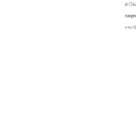
ทำให้ส
กลยุท
แนะนำ