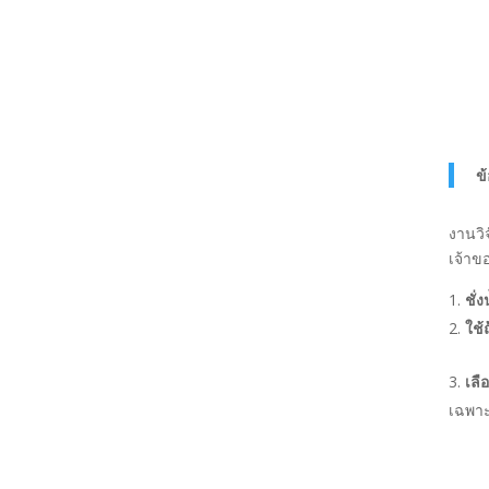
ข
งานวิ
เจ้าข
ชั่
ใช
เล
เฉพา