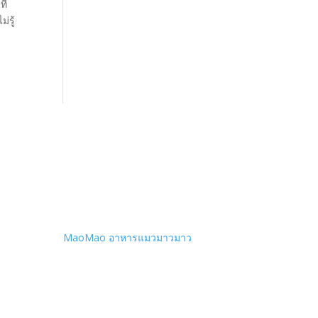
ี่
่รู้
MaoMao อาหารแมวมาวมาว