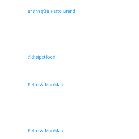
อาหารสุนัข Petto Brand
@thaipetfood
Petto & MaoMao
Petto & MaoMao